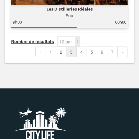
Les Distilleries Idéales
Pub
9h00
00h00
Nombre de résultats
12 par
page
«
1
2
3
4
5
6
7
»