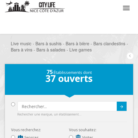
/
Que voulez vous faire ?
/
Sortir
/
Bars à thèmes
/
Live music - Bars à sushis - Bars à bière - Bars clandestins -
Bars à vins - Bars à salades - Live games
75
Établissements dont
37
ouverts
Submit
Rechercher une marque, un établissement...
Vous recherchez:
Vous souhaitez:
Services
Visiter