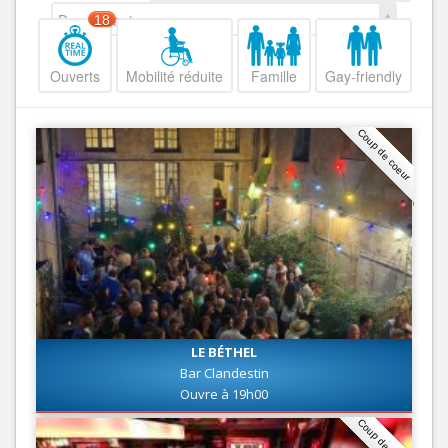
Decroissant
18
Ouverts
Mobilité réduite
Famille
Gay-friendly
Coup de coeur
LE BÉTHEL
Bar Clandestin
Ouvre à 19h00
Coup de coeur