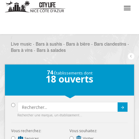
/
Que voulez vous faire ?
/
Sortir
/
Bars à thèmes
/
Live music - Bars à sushis - Bars à bière - Bars clandestins -
Bars à vins - Bars à salades
74
Établissements dont
18
ouverts
Submit
Rechercher une marque, un établissement...
Vous recherchez:
Vous souhaitez:
Services
Visiter