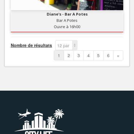
Diane's - Bar A Potes
Bar A Potes
Ouvre à 16h00
Nombre de résultats
12 par
page
1
2
3
4
5
6
»