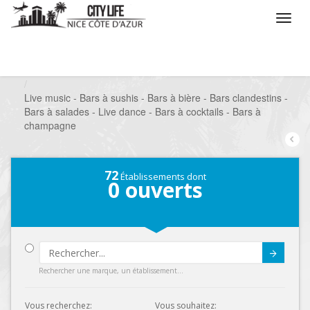
/
Que voulez vous faire ?
/
Sortir
/
Bars à thèmes
/
Live music - Bars à sushis - Bars à bière - Bars clandestins -
Bars à salades - Live dance - Bars à cocktails - Bars à
champagne
72
Établissements dont
0
ouverts
Submit
Rechercher une marque, un établissement...
Vous recherchez:
Vous souhaitez: