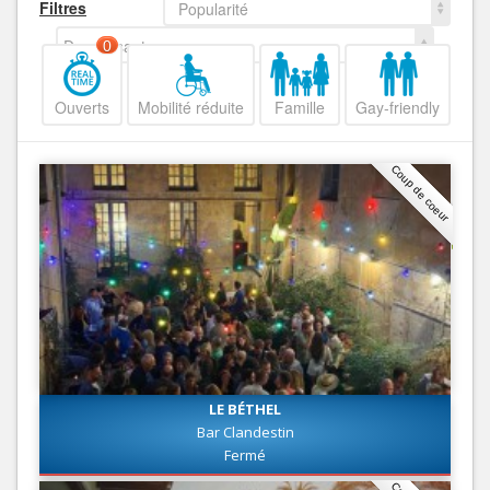
Filtres
Popularité
Decroissant
0
Ouverts
Mobilité réduite
Famille
Gay-friendly
Coup de coeur
LE BÉTHEL
Bar Clandestin
Fermé