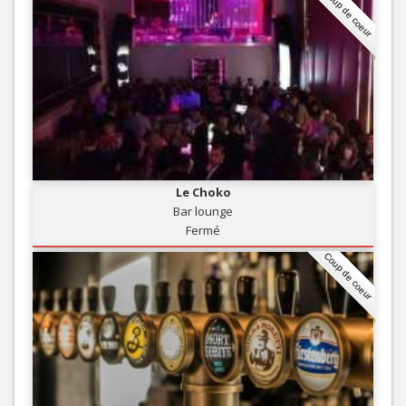
Coup de coeur
Le Choko
Bar lounge
Fermé
Coup de coeur