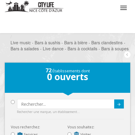
/
Que voulez vous faire ?
/
Sortir
/
Bars à thèmes
/
Live music - Bars à sushis - Bars à bière - Bars clandestins -
Bars à salades - Live dance - Bars à cocktails - Bars à soupes
72
Établissements dont
0
ouverts
Submit
Rechercher une marque, un établissement...
Vous recherchez:
Vous souhaitez:
Services
Visiter