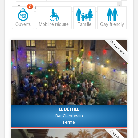
Decroissant
0
Ouverts
Mobilité réduite
Famille
Gay-friendly
Coup de coeur
LE BÉTHEL
Bar Clandestin
Fermé
Coup de coeur