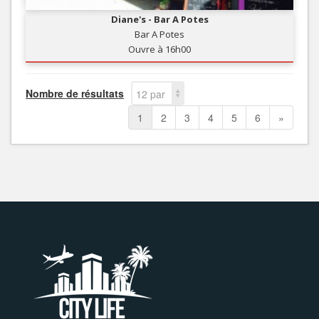
Diane's - Bar A Potes
Bar A Potes
Ouvre à 16h00
Nombre de résultats
12 par
page
1
2
3
4
5
6
»