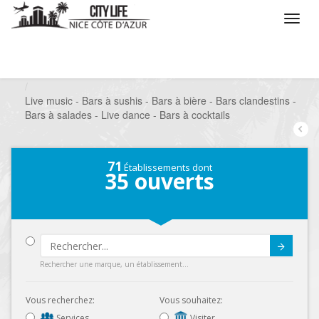
/
Que voulez vous faire ?
/
Sortir
/
Bars à thèmes
/
Live music - Bars à sushis - Bars à bière - Bars clandestins -
Bars à salades - Live dance - Bars à cocktails
71
Établissements dont
35
ouverts
Submit
Rechercher une marque, un établissement...
Vous recherchez:
Vous souhaitez:
Services
Visiter