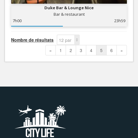
Duke Bar & Lounge Nice
Bar & restaurant
7h00
23h59
Nombre de résultats
12 par
page
«
1
2
3
4
5
6
»