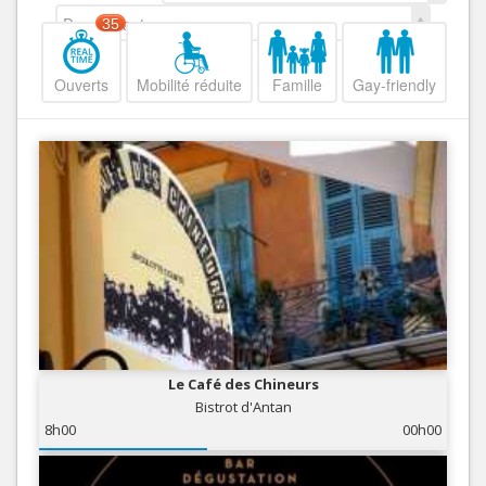
Decroissant
35
Ouverts
Mobilité réduite
Famille
Gay-friendly
Le Café des Chineurs
Bistrot d'Antan
8h00
00h00