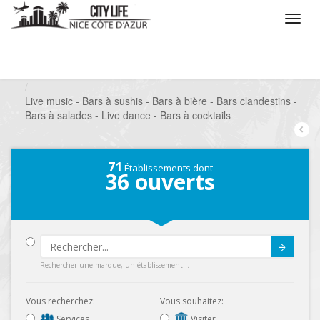
/
Que voulez vous faire ?
/
Sortir
/
Bars à thèmes
/
Live music - Bars à sushis - Bars à bière - Bars clandestins -
Bars à salades - Live dance - Bars à cocktails
71
Établissements dont
36
ouverts
Submit
Rechercher une marque, un établissement...
Vous recherchez:
Vous souhaitez:
Services
Visiter