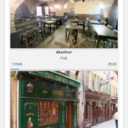
Akathor
Pub
11h00
2h30