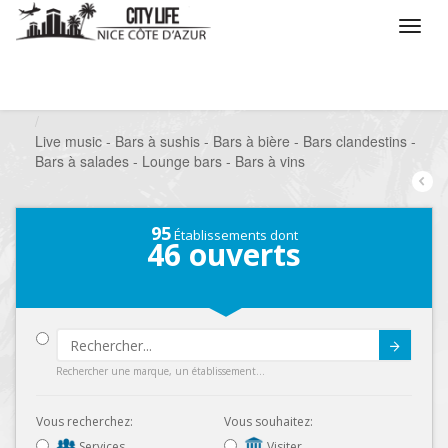
/
Que voulez vous faire ?
/
Sortir
/
Bars à thèmes
/
Live music - Bars à sushis - Bars à bière - Bars clandestins -
Bars à salades - Lounge bars - Bars à vins
95
Établissements dont
46
ouverts
Submit
Rechercher une marque, un établissement...
Vous recherchez:
Vous souhaitez:
Services
Visiter