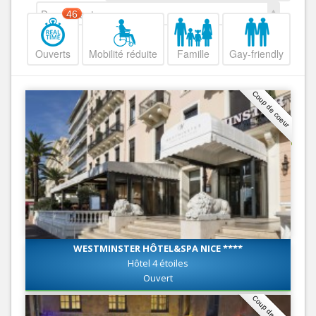
Decroissant
46
Ouverts
Mobilité réduite
Famille
Gay-friendly
Coup de coeur
WESTMINSTER HÔTEL&SPA NICE ****
Hôtel 4 étoiles
Ouvert
Coup de coeur