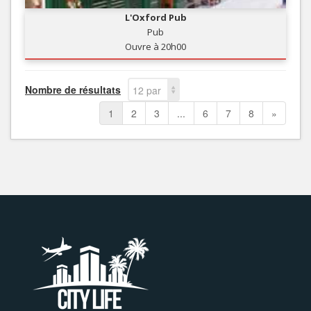
L'Oxford Pub
Pub
Ouvre à 20h00
Nombre de résultats
12 par
page
1
2
3
...
6
7
8
»