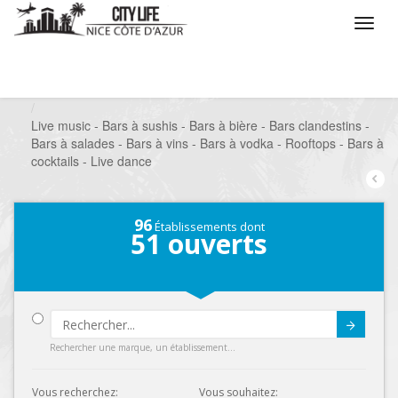
/
Que voulez vous faire ?
/
Sortir
/
Bars à thèmes
/
Live music - Bars à sushis - Bars à bière - Bars clandestins -
Bars à salades - Bars à vins - Bars à vodka - Rooftops - Bars à
cocktails - Live dance
96
Établissements dont
51
ouverts
Submit
Rechercher une marque, un établissement...
Vous recherchez:
Vous souhaitez: