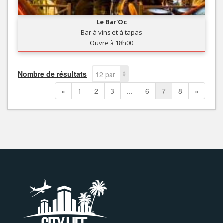
Le Bar'Oc
Bar à vins et à tapas
Ouvre à 18h00
Nombre de résultats
12 par
page
«
1
2
3
...
6
7
8
»