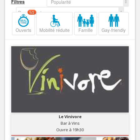
Filtres
Popularité
Decroissant
51
Ouverts
Mobilité réduite
Famille
Gay-friendly
Le Vinivore
Bar à Vins
Ouvre à 19h30