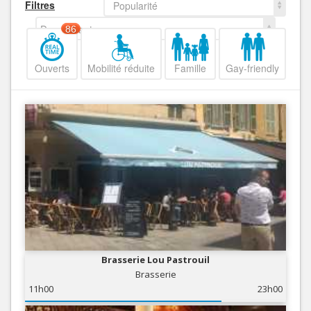
Filtres
Popularité
Decroissant
86
Ouverts
Mobilité réduite
Famille
Gay-friendly
Brasserie Lou Pastrouil
Brasserie
11h00
23h00