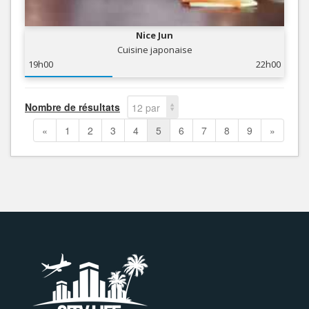
Nice Jun
Cuisine japonaise
19h00
22h00
Nombre de résultats
12 par
page
«
1
2
3
4
5
6
7
8
9
»