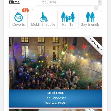
Filtres
Popularité
Decroissant
41
Ouverts
Mobilité réduite
Famille
Gay-friendly
Coup de coeur
LE BÉTHEL
Bar Clandestin
Ouvre à 19h00