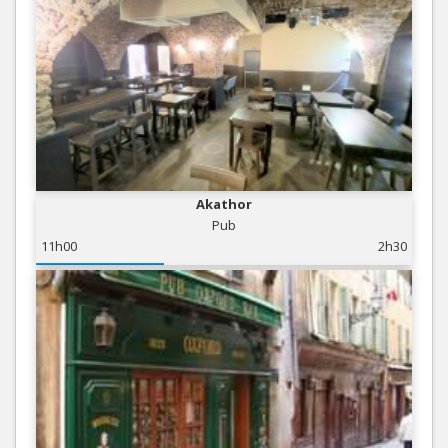
Akathor
Pub
11h00
2h30