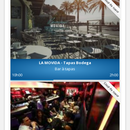
Coup de coeur
LA MOVIDA - Tapas Bodega
Bar à tapas
10h00
2h00
Coup de coeur