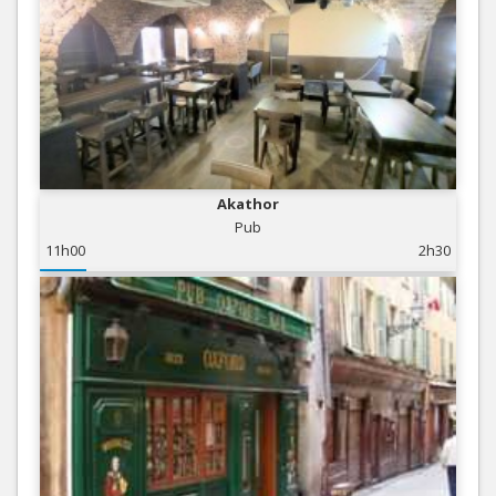
Akathor
Pub
11h00
2h30