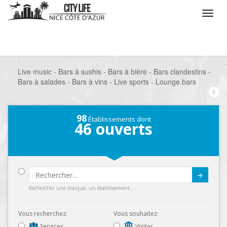
/
Que voulez vous faire ?
/
Sortir
/
Bars à thèmes
/
Live music - Bars à sushis - Bars à bière - Bars clandestins -
Bars à salades - Bars à vins - Live sports - Lounge bars
98
Établissements dont
46
ouverts
Submit
Rechercher une marque, un établissement...
Vous recherchez:
Vous souhaitez:
Services
Visiter