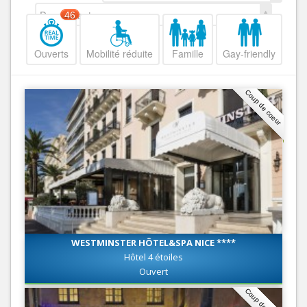
Decroissant
46
Ouverts
Mobilité réduite
Famille
Gay-friendly
Coup de coeur
WESTMINSTER HÔTEL&SPA NICE ****
Hôtel 4 étoiles
Ouvert
Coup de coeur