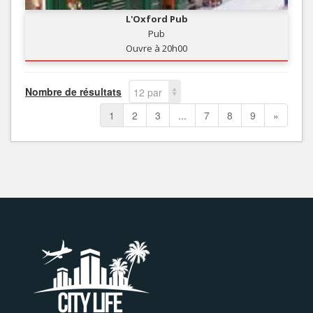
L'Oxford Pub
Pub
Ouvre à 20h00
Nombre de résultats
12 par
page
1
2
3
...
7
8
9
»