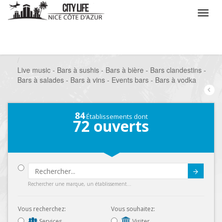
/
Que voulez vous faire ?
/
Sortir
/
Bars à thèmes
/
Live music - Bars à sushis - Bars à bière - Bars clandestins -
Bars à salades - Bars à vins - Events bars - Bars à vodka
84
Établissements dont
72
ouverts
Submit
Rechercher une marque, un établissement...
Vous recherchez:
Vous souhaitez:
Services
Visiter