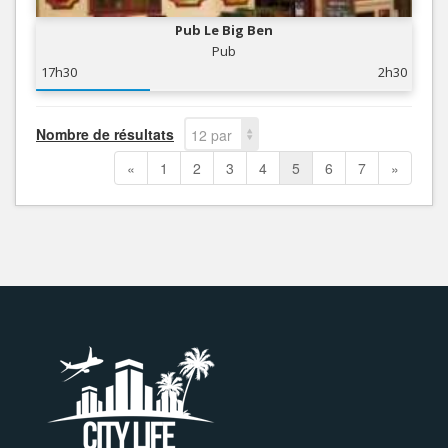
Pub Le Big Ben
Pub
17h30
2h30
Nombre de résultats
12 par
page
«
1
2
3
4
5
6
7
»