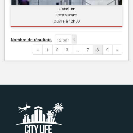
L'atelier
Restaurant
Ouvre à 12h00
Nombre de résultats
12 par
page
«
1
2
3
...
7
8
9
»