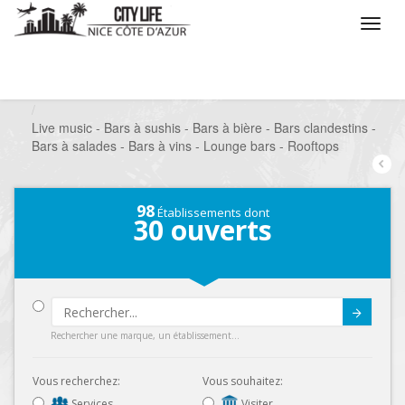
/
Que voulez vous faire ?
/
Sortir
/
Bars à thèmes
/
Live music - Bars à sushis - Bars à bière - Bars clandestins -
Bars à salades - Bars à vins - Lounge bars - Rooftops
98
Établissements dont
30
ouverts
Submit
Rechercher une marque, un établissement...
Vous recherchez:
Vous souhaitez:
Services
Visiter