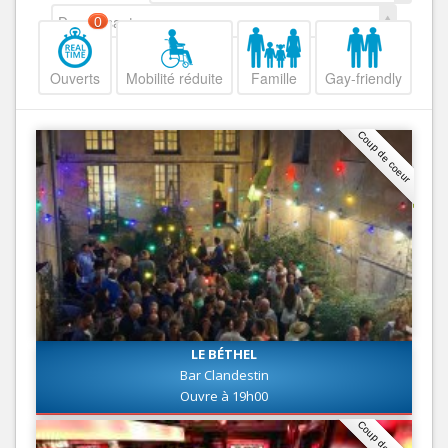
Decroissant
0
Ouverts
Mobilité réduite
Famille
Gay-friendly
Coup de coeur
LE BÉTHEL
Bar Clandestin
Ouvre à 19h00
Coup de coeur