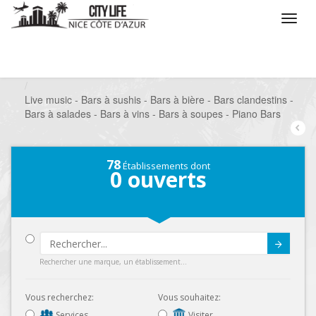
/
Que voulez vous faire ?
/
Sortir
/
Bars à thèmes
/
Live music - Bars à sushis - Bars à bière - Bars clandestins -
Bars à salades - Bars à vins - Bars à soupes - Piano Bars
78
Établissements dont
0
ouverts
Submit
Rechercher une marque, un établissement...
Vous recherchez:
Vous souhaitez:
Services
Visiter