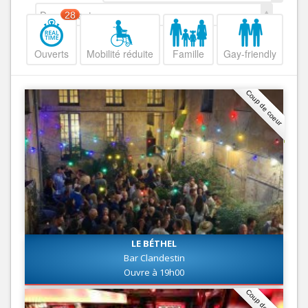
Decroissant
28
Ouverts
Mobilité réduite
Famille
Gay-friendly
Coup de coeur
LE BÉTHEL
Bar Clandestin
Ouvre à 19h00
Coup de coeur