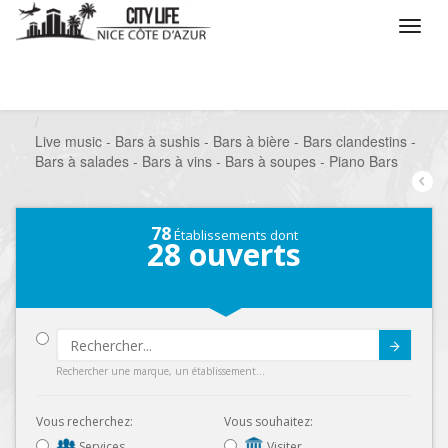
/
Que voulez vous faire ?
/
Sortir
/
Bars à thèmes
/
Live music - Bars à sushis - Bars à bière - Bars clandestins -
Bars à salades - Bars à vins - Bars à soupes - Piano Bars
78
Établissements dont
28
ouverts
Submit
Rechercher une marque, un établissement...
Vous recherchez:
Vous souhaitez:
Services
Visiter