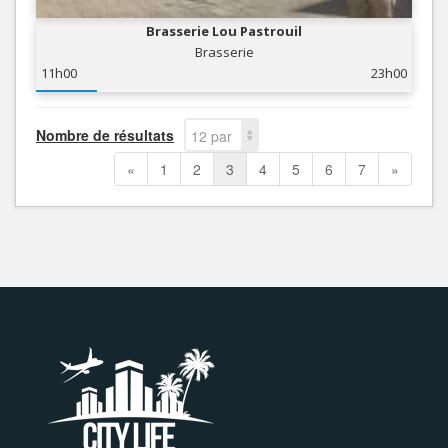
Brasserie Lou Pastrouil
Brasserie
11h00
23h00
Nombre de résultats
12 par
page
«
1
2
3
4
5
6
7
»