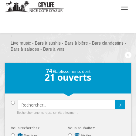
/
Que voulez vous faire ?
/
Sortir
/
Bars à thèmes
/
Live music - Bars à sushis - Bars à bière - Bars clandestins -
Bars à salades - Bars à vins
74
Établissements dont
21
ouverts
Submit
Rechercher une marque, un établissement...
Vous recherchez:
Vous souhaitez:
Services
Visiter