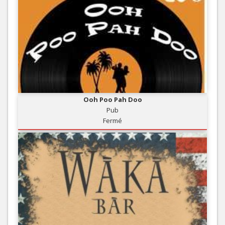
Ooh Poo Pah Doo
Pub
Fermé