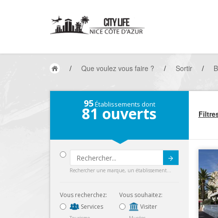
/
Que voulez vous faire ?
/
Sortir
/
B
95
Établissements dont
81
ouverts
Filtre
Submit
Rechercher une marque, un établissement...
Vous recherchez:
Vous souhaitez:
Services
Visiter