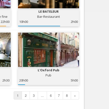
LE BATELEUR
e fine
Bar-Restaurant
22h00
10h00
2h00
L'Oxford Pub
Pub
2h30
20h00
5h00
1
2
3
...
6
7
8
»