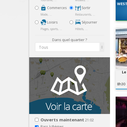
Tourisme, ...
Musées, ...
WEST
Commerces
Sortir
Mode, ...
Restaurants, ...
Loisirs
Séjourner
Plages, sports, ...
Hôtels, ...
Dans quel quartier ?
Tous
Le
8h30
Ouverts maintenant
21:02
Bars à thèmes