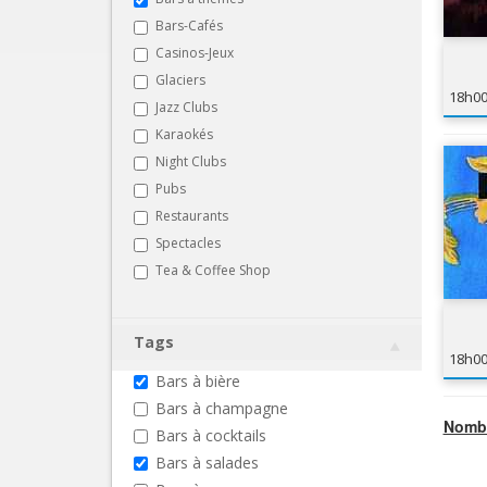
Bars-Cafés
Casinos-Jeux
Glaciers
18h0
Jazz Clubs
Karaokés
Night Clubs
Pubs
Restaurants
Spectacles
Tea & Coffee Shop
Tags
18h0
Bars à bière
Bars à champagne
Nombr
Bars à cocktails
Bars à salades