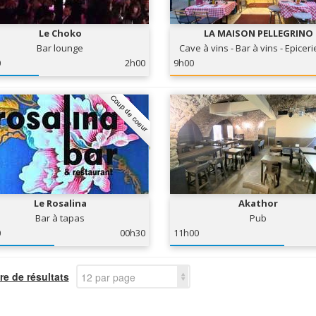
Le Choko
LA MAISON PELLEGRINO
Bar lounge
Cave à vins - Bar à vins - Epiceri
0
2h00
9h00
Coup de coeur
Le Rosalina
Akathor
Bar à tapas
Pub
0
00h30
11h00
e de résultats
12 par page