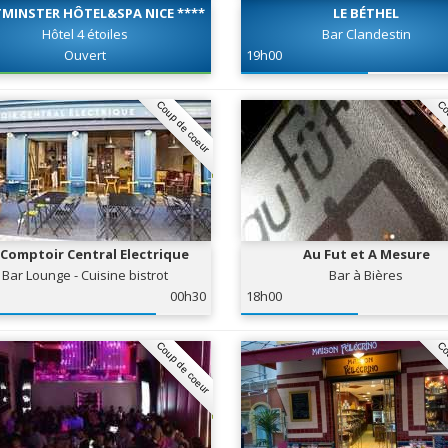
MINSTER HÔTEL&SPA NICE ****
LE BÉTHEL
Hôtel 4 étoiles
Bar Clandestin
Ouvert
19h00
Coup de coeur
Co
 Comptoir Central Electrique
Au Fut et A Mesure
Bar Lounge - Cuisine bistrot
Bar à Bières
00h30
18h00
Coup de coeur
Co