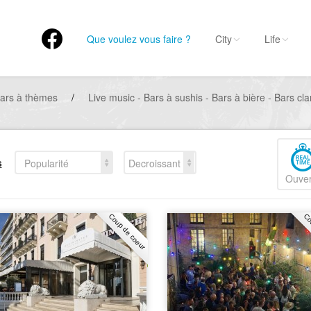
Que voulez vous faire ?
City
Life
ars à thèmes
/
Live music - Bars à sushis - Bars à bière - Bars cl
s
Popularité
Decroissant
Ouver
Coup de coeur
Co