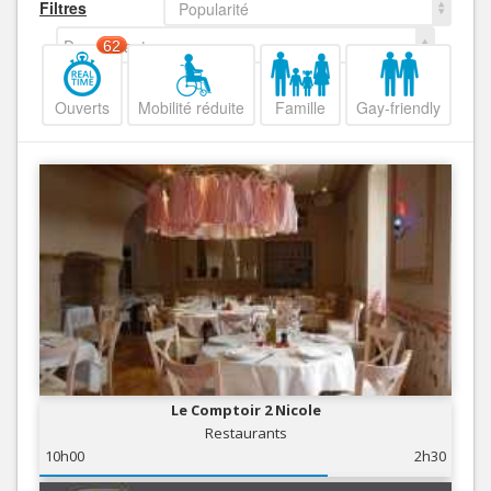
Filtres
Popularité
Decroissant
62
Ouverts
Mobilité réduite
Famille
Gay-friendly
Le Comptoir 2 Nicole
Restaurants
10h00
2h30