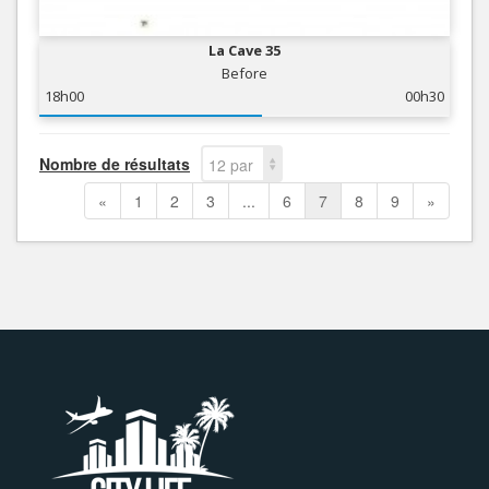
La Cave 35
Before
18h00
00h30
Nombre de résultats
12 par
page
«
1
2
3
...
6
7
8
9
»