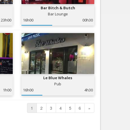
Bar Bitch & Butch
Bar Lounge
23h00
16h00
00h30
Le Blue Whales
Pub
1h00
16h00
4h30
1
2
3
4
5
6
»