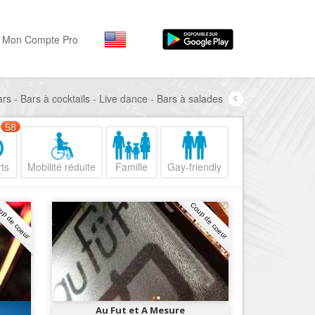
Mon Compte Pro
ars - Bars à cocktails - Live dance - Bars à salades
Par activité
Par quartiers
Nice Promenade des Angl
Séjourner
58
Hôtels, ...
Nice Promenade du Paillo
ts
Mobilité réduite
Famille
Gay-friendly
Visiter
Nice le Port
Musées, ...
Nice le Vieux Nice
up de coeur
Coup de coeur
Sortir
Nice le Coeur de Ville
Restaurants, ...
Nice les Collines Niçoises
Commerces
Mode, ...
Nice le petit Marais Niçois
Loisirs
Nice la plaine du Var
Au Fut et A Mesure
Plages, sports, ...