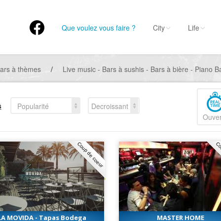
Que voulez vous faire ?
City
Life
ars à thèmes
/
Live music - Bars à sushis - Bars à bière - Piano B
s
Popularité
Decroissant
Ouver
Coup de coeur
Co
LA MOVIDA - Tapas Bodega
MASTER HOME