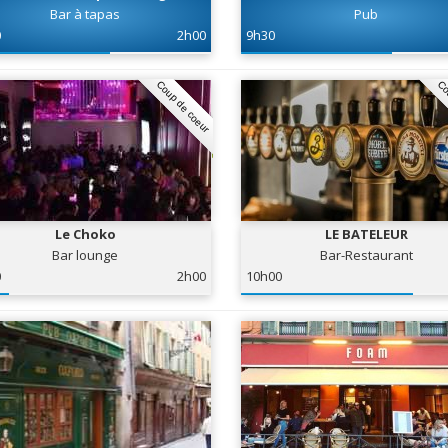
Bar à tapas
Pub
0
2h00
9h30
Coup de coeur
Co
Le Choko
LE BATELEUR
Bar lounge
Bar-Restaurant
0
2h00
10h00