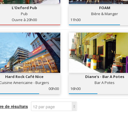
L'Oxford Pub
FOAM
Pub
Bière & Manger
Ouvre à 20h00
11h00
Hard Rock Café Nice
Diane's - Bar A Potes
Cuisine Americaine - Burgers
Bar A Potes
00h00
16h00
e de résultats
12 par page