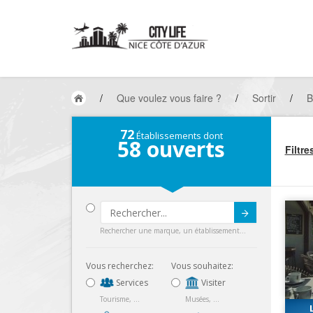
/
Que voulez vous faire ?
/
Sortir
/
B
72
Établissements dont
58
ouverts
Filtre
Submit
Rechercher une marque, un établissement...
Vous recherchez:
Vous souhaitez:
Services
Visiter
Tourisme, ...
Musées, ...