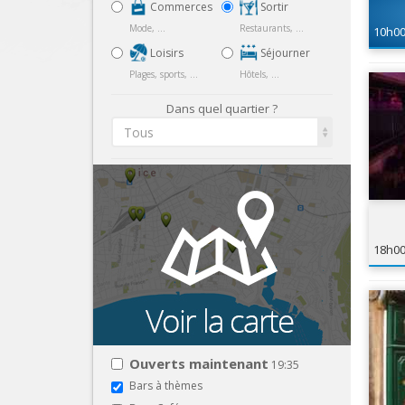
Commerces
Sortir
Mode, ...
Restaurants, ...
10h0
Loisirs
Séjourner
Plages, sports, ...
Hôtels, ...
Dans quel quartier ?
Tous
18h0
Ouverts maintenant
19:35
Bars à thèmes