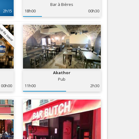
Bar à Bières
Nice le Carré d’Or
Services
2h15
18h00
00h30
Nice Aéroport
Tourisme, ...
up de coeur
Akathor
Pub
00h00
11h00
2h30