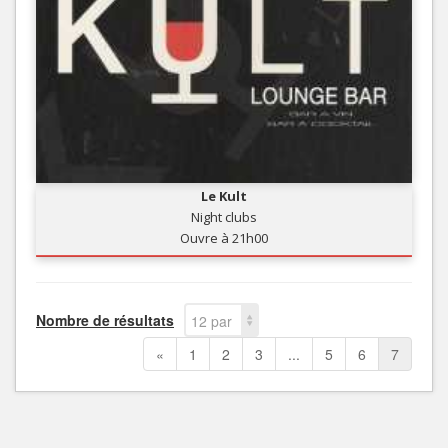
Le Kult
Night clubs
Ouvre à 21h00
Nombre de résultats
12 par
page
«
1
2
3
...
5
6
7