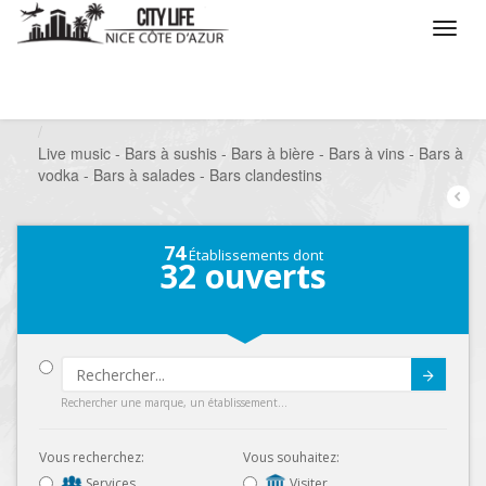
/
Que voulez vous faire ?
/
Sortir
/
Bars à thèmes
/
Live music - Bars à sushis - Bars à bière - Bars à vins - Bars à
vodka - Bars à salades - Bars clandestins
74
Établissements dont
32
ouverts
Submit
Rechercher une marque, un établissement...
Vous recherchez:
Vous souhaitez:
Services
Visiter