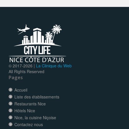
© 2017-
2026 |
La Clinique du Web
All Rights Reserved
Pages
Accueil
Liste des établissements
Restaurants Nice
Hôtels Nice
Nice, la cuisine Niçoise
Contactez nous