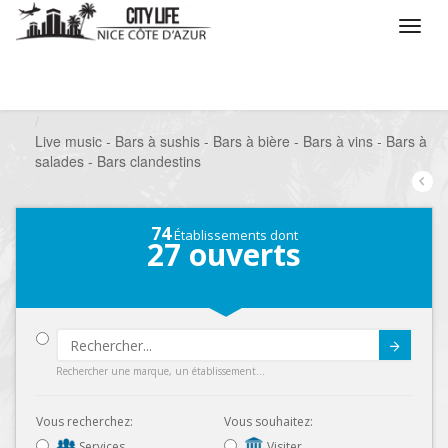
/
Que voulez vous faire ?
/
Sortir
/
Bars à thèmes
/
Live music - Bars à sushis - Bars à bière - Bars à vins - Bars à
salades - Bars clandestins
74
Établissements dont
27
ouverts
Submit
Rechercher une marque, un établissement...
Vous recherchez:
Vous souhaitez:
Services
Visiter