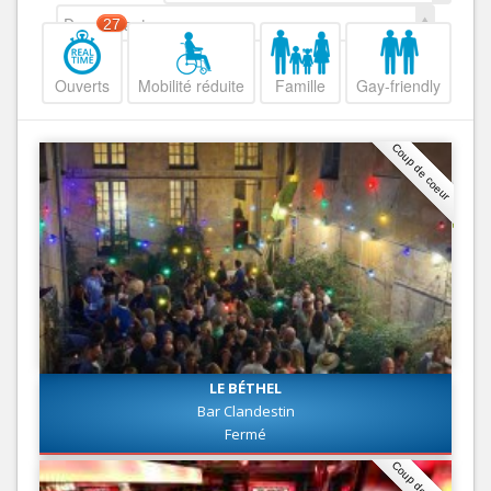
Decroissant
27
Ouverts
Mobilité réduite
Famille
Gay-friendly
Coup de coeur
LE BÉTHEL
Bar Clandestin
Fermé
Coup de coeur