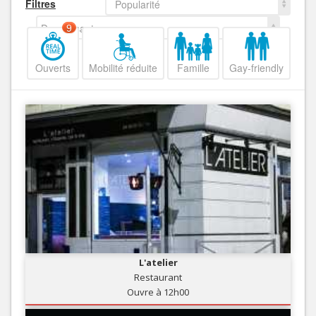
Filtres
Popularité
Decroissant
9
Ouverts
Mobilité réduite
Famille
Gay-friendly
L'atelier
Restaurant
Ouvre à 12h00