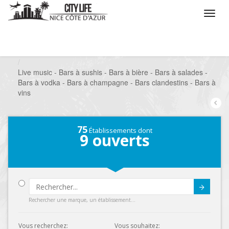
/
Que voulez vous faire ?
/
Sortir
/
Bars à thèmes
/
Live music - Bars à sushis - Bars à bière - Bars à salades -
Bars à vodka - Bars à champagne - Bars clandestins - Bars à
vins
75
Établissements dont
9
ouverts
Submit
Rechercher une marque, un établissement...
Vous recherchez:
Vous souhaitez: