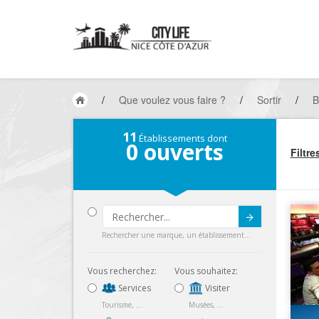
/
Que voulez vous faire ?
/
Sortir
/
B
11
Établissements dont
0
ouverts
Filtre
Submit
Rechercher une marque, un établissement...
Vous recherchez:
Vous souhaitez:
Services
Visiter
Tourisme, ...
Musées, ...