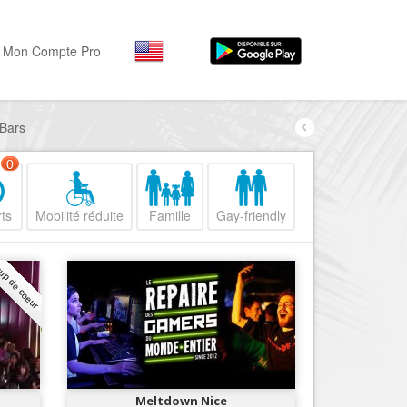
Mon Compte Pro
 Bars
Par activité
Par quartiers
Nice Promenade des Angl
Séjourner
0
Hôtels, ...
Nice Promenade du Paillo
ts
Mobilité réduite
Famille
Gay-friendly
Visiter
Nice le Port
Musées, ...
Nice le Vieux Nice
up de coeur
Sortir
Nice le Coeur de Ville
Restaurants, ...
Nice les Collines Niçoises
Commerces
Mode, ...
Nice le petit Marais Niçois
Loisirs
Nice la plaine du Var
Meltdown Nice
Plages, sports, ...