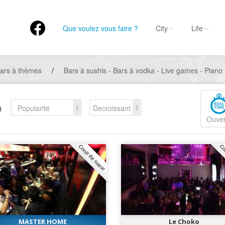
Que voulez vous faire ?
City
Life
ars à thèmes
/
Bars à sushis - Bars à vodka - Live games - Piano
s
Popularité
Decroissant
Ouver
Coup de coeur
Co
MASTER HOME
Le Choko