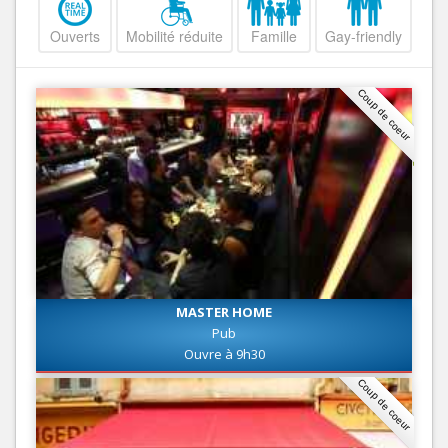
Ouverts
Mobilité réduite
Famille
Gay-friendly
Coup de coeur
MASTER HOME
Pub
Ouvre à 9h30
Coup de coeur