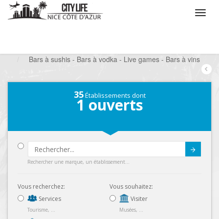
/
Que voulez vous faire ?
/
Sortir
/
Bars à thèmes
/
Bars à sushis - Bars à vodka - Live games - Bars à vins
35
Établissements dont
1
ouverts
Submit
Rechercher une marque, un établissement...
Vous recherchez:
Vous souhaitez:
Services
Visiter
Tourisme, ...
Musées, ...