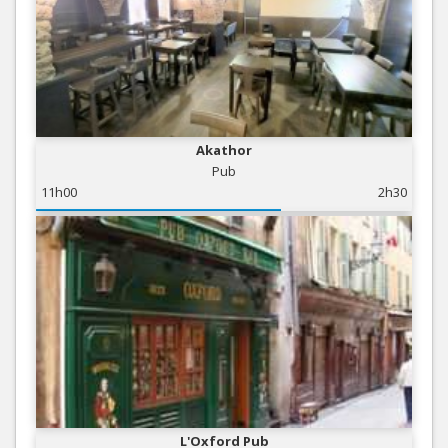
Akathor
Pub
11h00
2h30
L'Oxford Pub