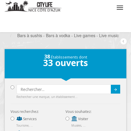
/
Que voulez vous faire ?
/
Sortir
/
Bars à thèmes
/
Bars à sushis - Bars à vodka - Live games - Live music
38
Établissements dont
33
ouverts
Submit
Rechercher une marque, un établissement...
Vous recherchez:
Vous souhaitez:
Services
Visiter
Tourisme, ...
Musées, ...