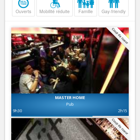
Ouverts
Mobilité réduite
Famille
Gay-friendly
Coup de coeur
MASTER HOME
Pub
9h30
2h15
Coup de coeur