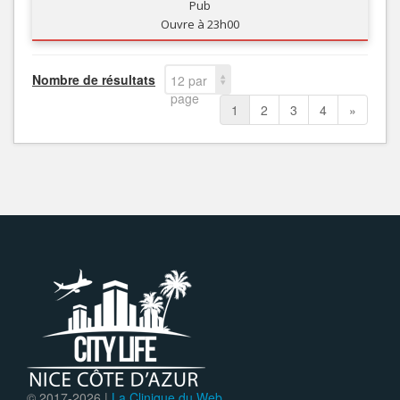
Pub
Ouvre à 23h00
Nombre de résultats
12 par
page
1
2
3
4
»
© 2017-
2026 |
La Clinique du Web