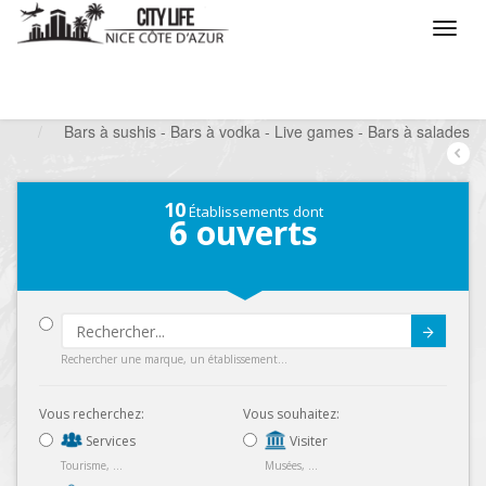
/
Que voulez vous faire ?
/
Sortir
/
Bars à thèmes
/
Bars à sushis - Bars à vodka - Live games - Bars à salades
10
Établissements dont
6
ouverts
Submit
Rechercher une marque, un établissement...
Vous recherchez:
Vous souhaitez:
Services
Visiter
Tourisme, ...
Musées, ...