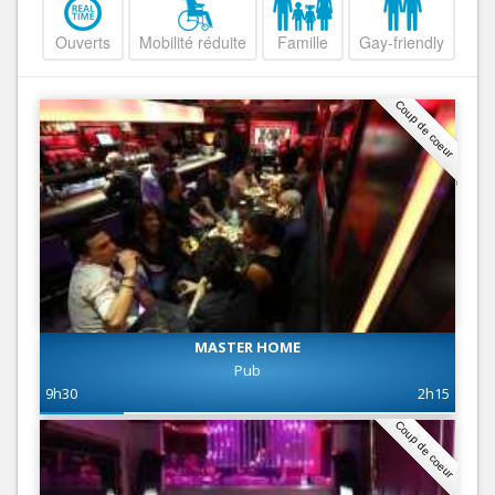
Ouverts
Mobilité réduite
Famille
Gay-friendly
Coup de coeur
MASTER HOME
Pub
9h30
2h15
Coup de coeur