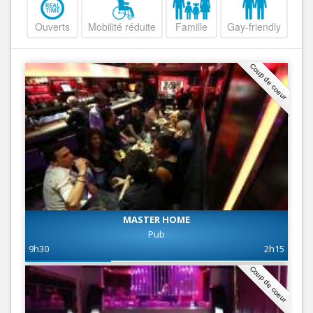
Ouverts
Mobilité réduite
Famille
Gay-friendly
Coup de coeur
MASTER HOME
Pub
9h30
2h15
Coup de coeur