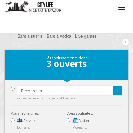
/
Que voulez vous faire ?
/
Sortir
/
Bars à thèmes
/
Bars à sushis - Bars à vodka - Live games
7
Établissements dont
3
ouverts
Submit
Rechercher une marque, un établissement...
Vous recherchez:
Vous souhaitez:
Services
Visiter
Tourisme, ...
Musées, ...