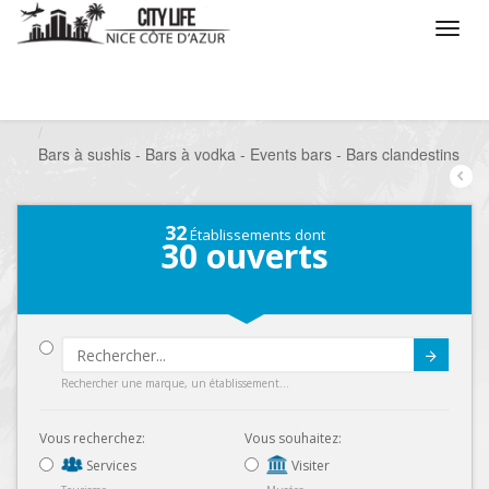
/
Que voulez vous faire ?
/
Sortir
/
Bars à thèmes
/
Bars à sushis - Bars à vodka - Events bars - Bars clandestins
32
Établissements dont
30
ouverts
Submit
Rechercher une marque, un établissement...
Vous recherchez:
Vous souhaitez:
Services
Visiter