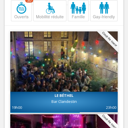
Decroissant
30
Ouverts
Mobilité réduite
Famille
Gay-friendly
Coup de coeur
LE BÉTHEL
Bar Clandestin
19h00
23h00
Coup de coeur