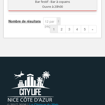
Bar festif - Bar à copains
Ouvre à 20h00
Nombre de résultats
12 par
page
1
2
3
4
5
»
© 2017-
2026 |
La Clinique du Web