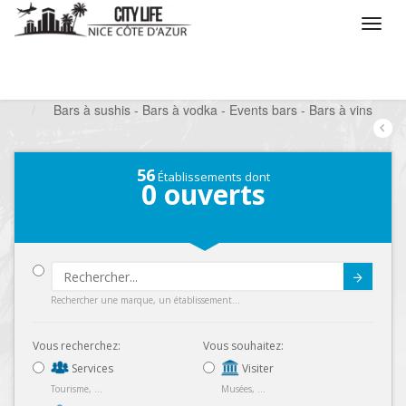
/
Que voulez vous faire ?
/
Sortir
/
Bars à thèmes
/
Bars à sushis - Bars à vodka - Events bars - Bars à vins
56
Établissements dont
0
ouverts
Submit
Rechercher une marque, un établissement...
Vous recherchez:
Vous souhaitez:
Services
Visiter
Tourisme, ...
Musées, ...