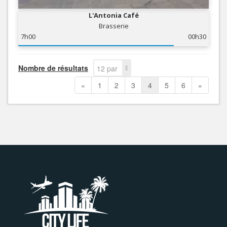
L'Antonia Café
Brasserie
7h00
00h30
Nombre de résultats
12 par
page
«
1
2
3
4
5
6
»