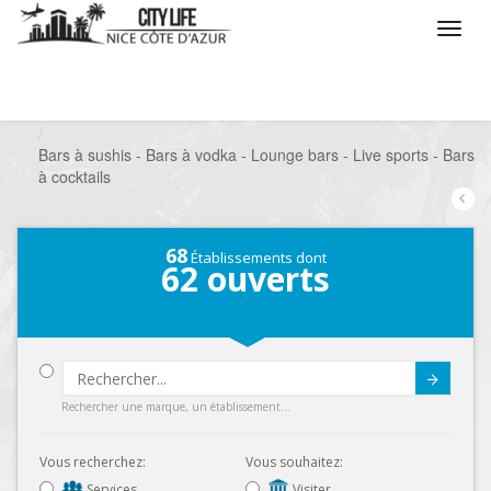
/
Que voulez vous faire ?
/
Sortir
/
Bars à thèmes
/
Bars à sushis - Bars à vodka - Lounge bars - Live sports - Bars
à cocktails
68
Établissements dont
62
ouverts
Submit
Rechercher une marque, un établissement...
Vous recherchez:
Vous souhaitez:
Services
Visiter