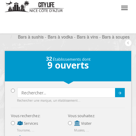
/
Que voulez vous faire ?
/
Sortir
/
Bars à thèmes
/
Bars à sushis - Bars à vodka - Bars à vins - Bars à soupes
32
Établissements dont
9
ouverts
Submit
Rechercher une marque, un établissement...
Vous recherchez:
Vous souhaitez:
Services
Visiter
Tourisme, ...
Musées, ...