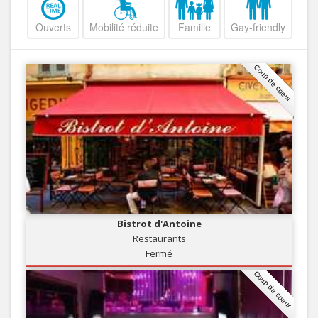
Ouverts
Mobilité réduite
Famille
Gay-friendly
Coup de coeur
Bistrot d'Antoine
Restaurants
Fermé
Coup de coeur