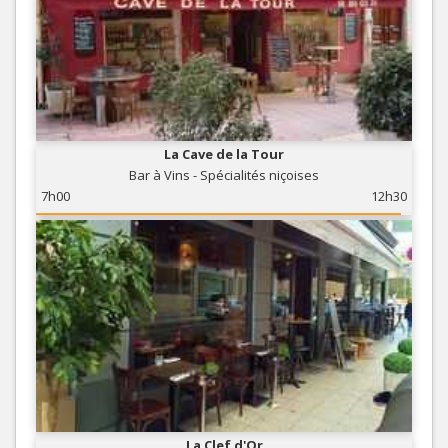
La Cave de la Tour
Bar à Vins - Spécialités niçoises
7h00
12h30
La Clef d'Or