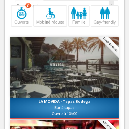
Decroissant
0
Ouverts
Mobilité réduite
Famille
Gay-friendly
Coup de coeur
LA MOVIDA - Tapas Bodega
Bar à tapas
Ouvre à 10h00
Coup de coeur