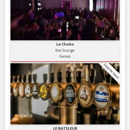
Le Choko
Bar lounge
Fermé
Coup de coeur
LE BATELEUR