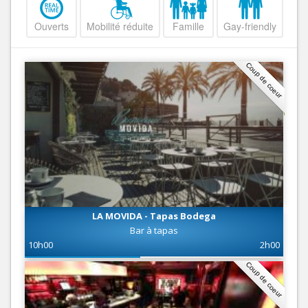
Ouverts
Mobilité réduite
Famille
Gay-friendly
Coup de coeur
LA MOVIDA - Tapas Bodega
Bar à tapas
10h00
2h00
Coup de coeur