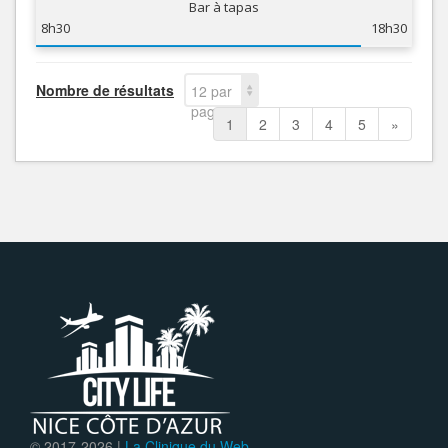
Bar à tapas
8h30
18h30
Nombre de résultats
12 par
page
1
2
3
4
5
»
© 2017-
2026 |
La Clinique du Web