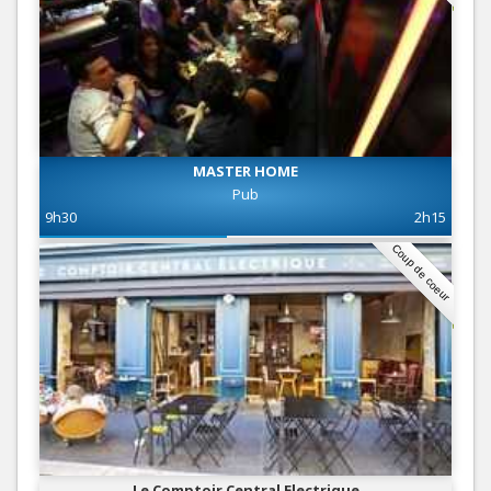
MASTER HOME
Pub
9h30
2h15
Coup de coeur
Le Comptoir Central Electrique