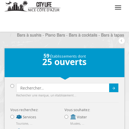
/
Que voulez vous faire ?
/
Sortir
/
Bars à thèmes
/
Bars à sushis - Piano Bars - Bars à cocktails - Bars à tapas
59
Établissements dont
25
ouverts
Submit
Rechercher une marque, un établissement...
Vous recherchez:
Vous souhaitez:
Services
Visiter
Tourisme, ...
Musées, ...