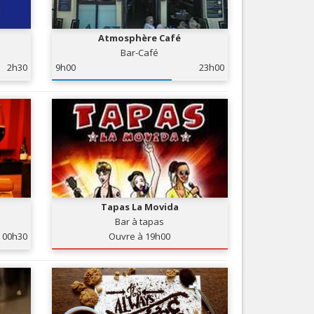
Nice le Carré d’Or
Services
Nice Aéroport
Atmosphère Café
Tourisme, ...
Bar-Café
2h30
9h00
23h00
Tapas La Movida
Bar à tapas
00h30
Ouvre à 19h00