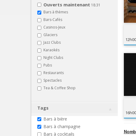
Ouverts maintenant
18:31
Bars à thèmes
Bars-Cafés
Casinos-Jeux
Glaciers
12h0
Jazz Clubs
Karaokés
Night Clubs
Pubs
Restaurants
Spectacles
Tea & Coffee Shop
Tags
16h0
Bars à bière
Bars à champagne
Nombr
Bars à cocktails