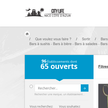
/
Que voulez vous faire ?
/
Sortir
/
Bars
Bars à sushis - Bars à bière - Bars à salades - Bar
96
Établissements dont
65
ouverts
Filtre
Submit
Rechercher une marque, un établissement...
Vous recherchez:
Vous souhaitez: