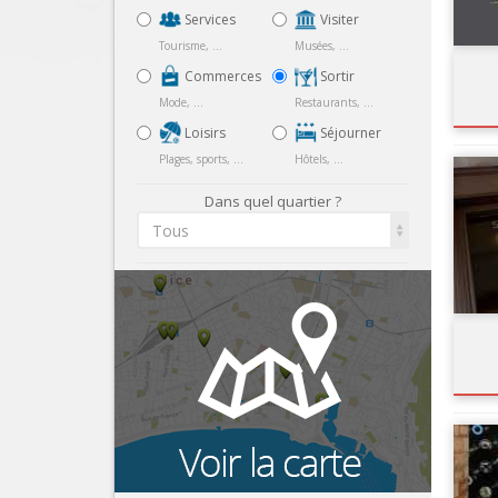
Services
Visiter
Tourisme, ...
Musées, ...
Commerces
Sortir
Mode, ...
Restaurants, ...
Loisirs
Séjourner
Plages, sports, ...
Hôtels, ...
Dans quel quartier ?
Tous