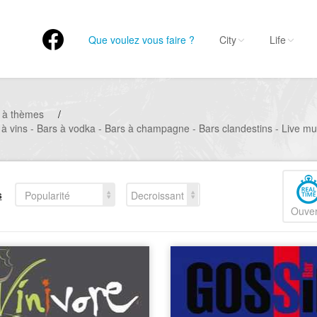
Que voulez vous faire ?
City
Life
 à thèmes
/
s à vins - Bars à vodka - Bars à champagne - Bars clandestins - Live m
s
Popularité
Decroissant
Ouver