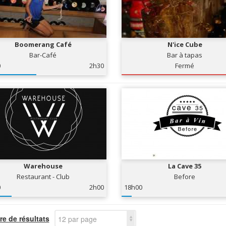
Boomerang Café
N'ice Cube
Bar-Café
Bar à tapas
0
2h30
Fermé
Warehouse
La Cave 35
Restaurant - Club
Before
0
2h00
18h00
e de résultats
12 par page