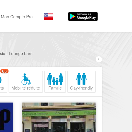
Mon Compte Pro
Par activité
Par quartiers
Nice Promenade des Angl
Séjourner
usic - Lounge bars
Hôtels, ...
Nice Promenade du Paillo
Visiter
65
Nice le Port
Musées, ...
Nice le Vieux Nice
ts
Mobilité réduite
Famille
Gay-friendly
Sortir
Nice le Coeur de Ville
Restaurants, ...
Nice les Collines Niçoises
Commerces
Mode, ...
Nice le petit Marais Niçois
Loisirs
Nice la plaine du Var
Plages, sports, ...