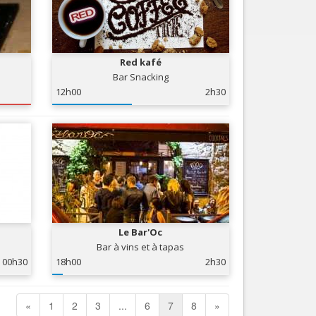
Red kafé
Bar Snacking
12h00
2h30
Le Bar'Oc
Bar à vins et à tapas
00h30
18h00
2h30
«
1
2
3
...
6
7
8
»