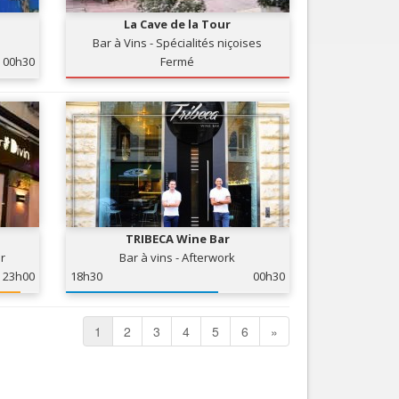
La Cave de la Tour
Bar à Vins - Spécialités niçoises
00h30
Fermé
TRIBECA Wine Bar
ir
Bar à vins - Afterwork
23h00
18h30
00h30
1
2
3
4
5
6
»