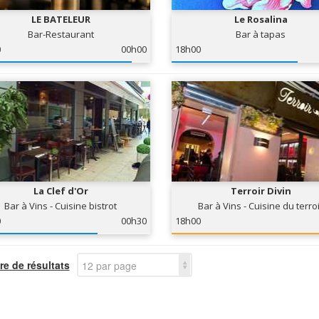
LE BATELEUR
Le Rosalina
Bar-Restaurant
Bar à tapas
0
00h00
18h00
La Clef d'Or
Terroir Divin
Bar à Vins - Cuisine bistrot
Bar à Vins - Cuisine du terro
0
00h30
18h00
e de résultats
12 par page