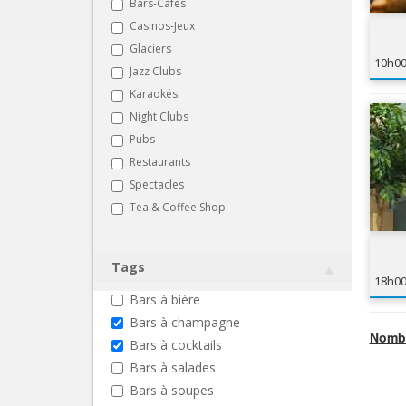
Bars-Cafés
Casinos-Jeux
Glaciers
10h0
Jazz Clubs
Karaokés
Night Clubs
Pubs
Restaurants
Spectacles
Tea & Coffee Shop
Tags
18h0
Bars à bière
Bars à champagne
Nombr
Bars à cocktails
Bars à salades
Bars à soupes