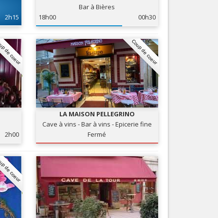
Bar à Bières
Nice le Carré d’Or
Services
2h15
18h00
00h30
Nice Aéroport
Tourisme, ...
up de coeur
Coup de coeur
LA MAISON PELLEGRINO
Cave à vins - Bar à vins - Epicerie fine
2h00
Fermé
up de coeur