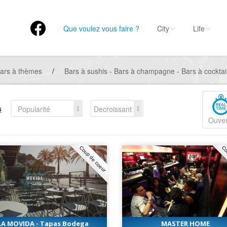
Que voulez vous faire ?
City
Life
ars à thèmes
/
Bars à sushis - Bars à champagne - Bars à cocktail
s
Popularité
Decroissant
Ouver
Coup de coeur
Co
LA MOVIDA - Tapas Bodega
MASTER HOME