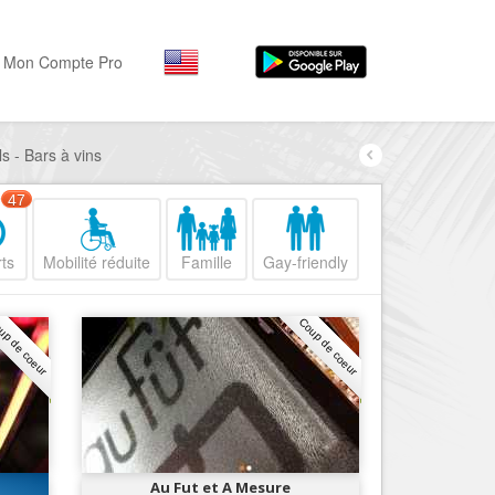
Mon Compte Pro
s - Bars à vins
Par activité
Par quartiers
Nice Promenade des Angl
Séjourner
47
Hôtels, ...
Nice Promenade du Paillo
ts
Mobilité réduite
Famille
Gay-friendly
Visiter
Nice le Port
Musées, ...
Nice le Vieux Nice
up de coeur
Coup de coeur
Sortir
Nice le Coeur de Ville
Restaurants, ...
Nice les Collines Niçoises
Commerces
Mode, ...
Nice le petit Marais Niçois
Loisirs
Nice la plaine du Var
Au Fut et A Mesure
Plages, sports, ...