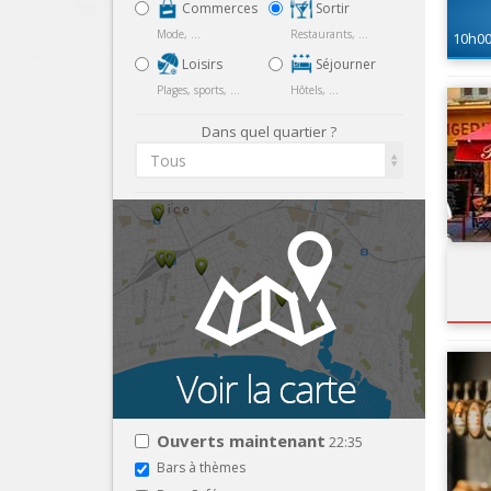
Commerces
Sortir
Mode, ...
Restaurants, ...
10h0
Loisirs
Séjourner
Plages, sports, ...
Hôtels, ...
Dans quel quartier ?
Tous
Ouverts maintenant
22:35
Bars à thèmes