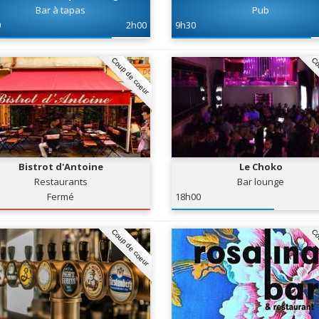
Bar à tapas
Pub
0
2h00
9h30
Coup de coeur
Co
Bistrot d'Antoine
Le Choko
Restaurants
Bar lounge
Fermé
18h00
Coup de coeur
Co