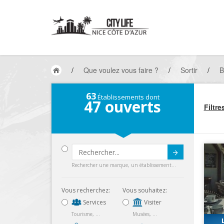
/
Que voulez vous faire ?
/
Sortir
/
B
63
Établissements dont
47
ouverts
Filtre
Submit
Rechercher une marque, un établissement...
Vous recherchez:
Vous souhaitez:
Services
Visiter
Tourisme, ...
Musées, ...