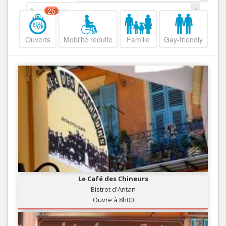
Decroissant
25
Ouverts
Mobilité réduite
Famille
Gay-friendly
Le Café des Chineurs
Bistrot d'Antan
Ouvre à 8h00