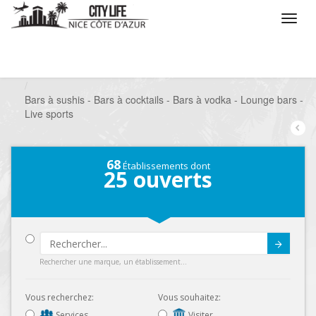
/
Que voulez vous faire ?
/
Sortir
/
Bars à thèmes
/
Bars à sushis - Bars à cocktails - Bars à vodka - Lounge bars -
Live sports
68
Établissements dont
25
ouverts
Submit
Rechercher une marque, un établissement...
Vous recherchez:
Vous souhaitez:
Services
Visiter