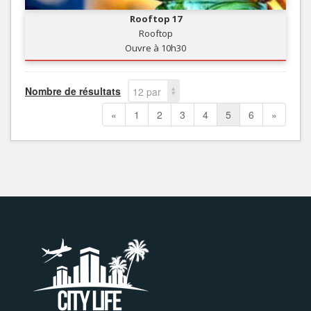
Rooftop 17
Rooftop
Ouvre à 10h30
Nombre de résultats
12 par
page
«
1
2
3
4
5
6
»