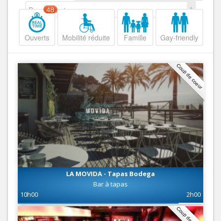
Decroissant
48
Ouverts
Mobilité réduite
Famille
Gay-friendly
Coup de coeur
LA MOVIDA - Tapas Bodega
Bar à tapas
10h00
2h00
Coup de coeur