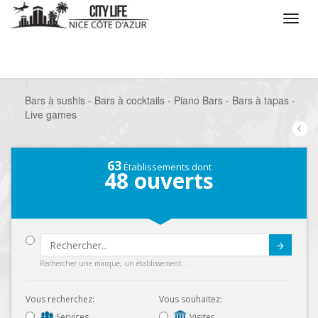
/
Que voulez vous faire ?
/
Sortir
/
Bars à thèmes
/
Bars à sushis - Bars à cocktails - Piano Bars - Bars à tapas -
Live games
63
Établissements dont
48
ouverts
Submit
Rechercher une marque, un établissement...
Vous recherchez:
Vous souhaitez:
Services
Visiter