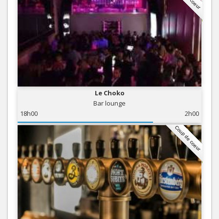
Le Choko
Bar lounge
18h00
2h00
Coup de coeur