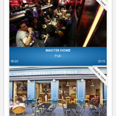
MASTER HOME
Pub
9h30
2h15
Coup de coeur