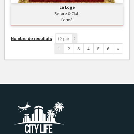
La Loge
Before & Club
Fermé
Nombre de résultats
12 par
page
1
2
3
4
5
6
»