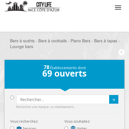
/
Que voulez vous faire ?
/
Sortir
/
Bars à thèmes
/
Bars à sushis - Bars à cocktails - Piano Bars - Bars à tapas -
Lounge bars
78
Établissements dont
69
ouverts
Submit
Rechercher une marque, un établissement...
Vous recherchez:
Vous souhaitez:
Services
Visiter