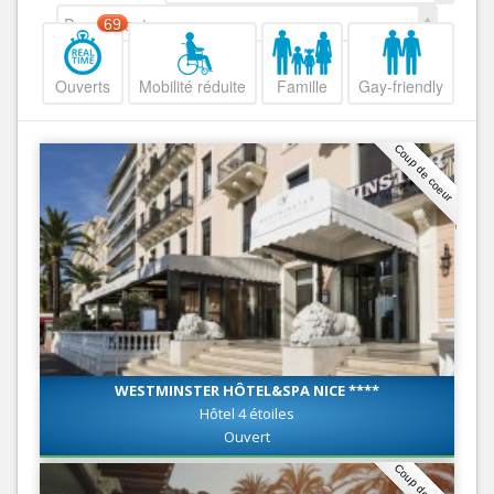
Decroissant
69
Ouverts
Mobilité réduite
Famille
Gay-friendly
Coup de coeur
WESTMINSTER HÔTEL&SPA NICE ****
Hôtel 4 étoiles
Ouvert
Coup de coeur