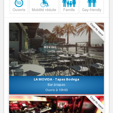
Ouverts
Mobilité réduite
Famille
Gay-friendly
Coup de coeur
LA MOVIDA - Tapas Bodega
Bar à tapas
Ouvre à 10h00
Coup de coeur