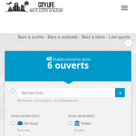
/
Que voulez vous faire ?
/
Sortir
/
Bars à thèmes
/
Bars à sushis - Bars à cocktails - Bars à bière - Live sports
48
Établissements dont
6
ouverts
Submit
Rechercher une marque, un établissement...
Vous recherchez:
Vous souhaitez:
Services
Visiter
Tourisme, ...
Musées, ...