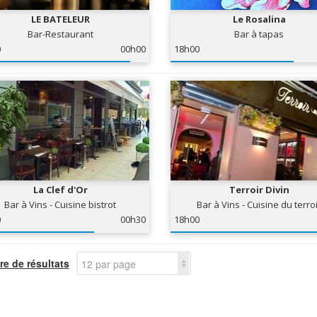
LE BATELEUR
Le Rosalina
Bar-Restaurant
Bar à tapas
0
00h00
18h00
La Clef d'Or
Terroir Divin
Bar à Vins - Cuisine bistrot
Bar à Vins - Cuisine du terro
0
00h30
18h00
e de résultats
12 par page