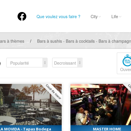
Que voulez vous faire ?
City
Life
ars à thèmes
/
Bars à sushis - Bars à cocktails - Bars à champagn
s
Popularité
Decroissant
Ouver
Coup de coeur
Co
LA MOVIDA - Tapas Bodega
MASTER HOME