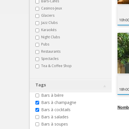
Bars-Cafés
Casinos-Jeux
Glaciers
10h0
Jazz Clubs
Karaokés
Night Clubs
Pubs
Restaurants
Spectacles
Tea & Coffee Shop
Tags
18h0
Bars à bière
Bars à champagne
Nombr
Bars à cocktails
Bars à salades
Bars à soupes