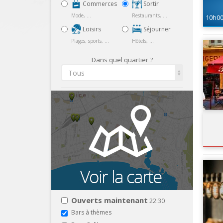
Commerces
Sortir
Mode, ...
Restaurants, ...
10h0
Loisirs
Séjourner
Plages, sports, ...
Hôtels, ...
Dans quel quartier ?
Tous
Ouverts maintenant
22:30
Bars à thèmes