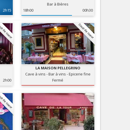
Bar à Bières
Nice le Carré d’Or
Services
2h15
18h00
00h30
Nice Aéroport
Tourisme, ...
up de coeur
Coup de coeur
LA MAISON PELLEGRINO
Cave à vins - Bar à vins - Epicerie fine
2h00
Fermé
up de coeur