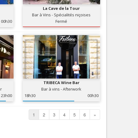
La Cave de la Tour
Bar à Vins - Spécialités niçoises
00h30
Fermé
TRIBECA Wine Bar
ir
Bar à vins - Afterwork
23h00
18h30
00h30
1
2
3
4
5
6
»