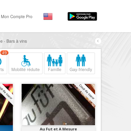
Mon Compte Pro
e - Bars à vins
Par activité
Par quartiers
Nice Promenade des Angl
Séjourner
49
Hôtels, ...
Nice Promenade du Paillo
ts
Mobilité réduite
Famille
Gay-friendly
Visiter
Nice le Port
Musées, ...
Nice le Vieux Nice
up de coeur
Coup de coeur
Sortir
Nice le Coeur de Ville
Restaurants, ...
Nice les Collines Niçoises
Commerces
Mode, ...
Nice le petit Marais Niçois
Loisirs
Nice la plaine du Var
Au Fut et A Mesure
Plages, sports, ...