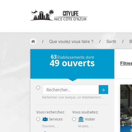
/
Que voulez vous faire ?
/
Sortir
/
B
63
Établissements dont
49
ouverts
Filtre
Submit
Rechercher une marque, un établissement...
Vous recherchez:
Vous souhaitez:
Services
Visiter
Tourisme, ...
Musées, ...