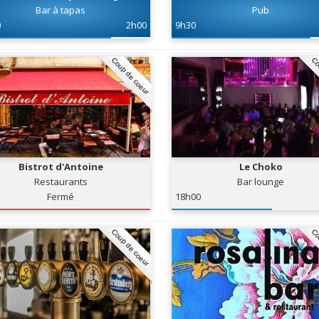
Bar à tapas
Pub
0
2h00
9h30
Coup de coeur
Co
Bistrot d'Antoine
Le Choko
Restaurants
Bar lounge
Fermé
18h00
Coup de coeur
Co