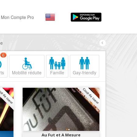
Mon Compte Pro
ne
Par activité
Par quartiers
Nice Promenade des Angl
Séjourner
6
Hôtels, ...
Nice Promenade du Paillo
ts
Mobilité réduite
Famille
Gay-friendly
Visiter
Nice le Port
Musées, ...
Nice le Vieux Nice
up de coeur
Coup de coeur
Sortir
Nice le Coeur de Ville
Restaurants, ...
Nice les Collines Niçoises
Commerces
Mode, ...
Nice le petit Marais Niçois
Loisirs
Nice la plaine du Var
Au Fut et A Mesure
Plages, sports, ...