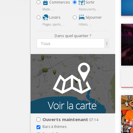
Commerces
Sortir
Mode, ...
Restaurants, ...
Loisirs
Séjourner
Plages, sports, ...
Hôtels, ...
Dans quel quartier ?
Tous
Ouverts maintenant
07:14
Bars à thèmes