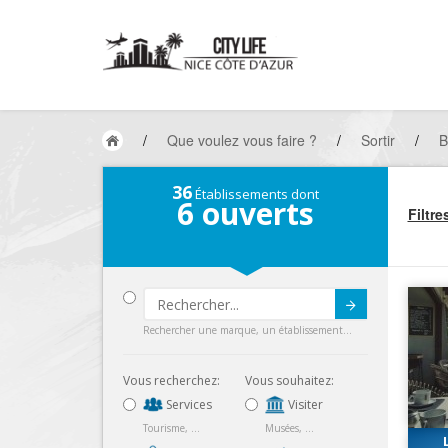
/
Que voulez vous faire ?
/
Sortir
/
B
36
Établissements dont
6
ouverts
Filtre
Submit
Rechercher une marque, un établissement...
Vous recherchez:
Vous souhaitez:
Services
Visiter
Tourisme, ...
Musées, ...