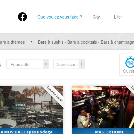
Que voulez vous faire ?
City
Life
ars à thèmes
/
Bars à sushis - Bars à cocktails - Bars à champag
s
Popularité
Decroissant
Ouver
Coup de coeur
Co
LA MOVIDA - Tapas Bodega
MASTER HOME