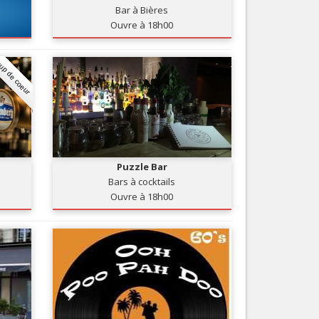
Bar à Bières
Nice le Carré d’Or
Services
Ouvre à 18h00
Nice Aéroport
Tourisme, ...
up de coeur
Puzzle Bar
Bars à cocktails
Ouvre à 18h00