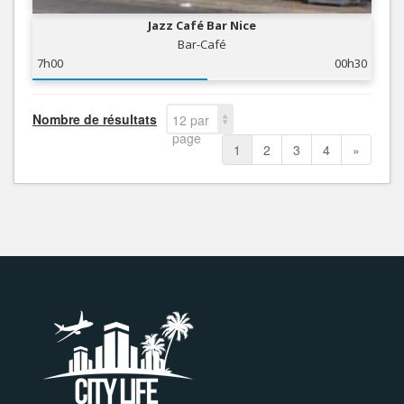
Jazz Café Bar Nice
Bar-Café
7h00
00h30
Nombre de résultats
12 par
page
1
2
3
4
»