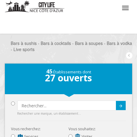
/
Que voulez vous faire ?
/
Sortir
/
Bars à thèmes
/
Bars à sushis - Bars à cocktails - Bars à soupes - Bars à vodka
- Live sports
45
Établissements dont
27
ouverts
Submit
Rechercher une marque, un établissement...
Vous recherchez:
Vous souhaitez:
Services
Visiter