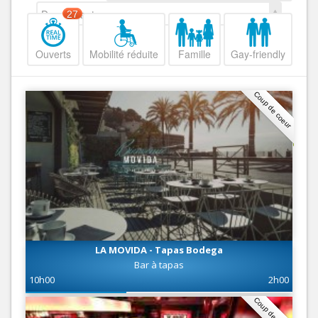
Decroissant
27
Ouverts
Mobilité réduite
Famille
Gay-friendly
Coup de coeur
LA MOVIDA - Tapas Bodega
Bar à tapas
10h00
2h00
Coup de coeur