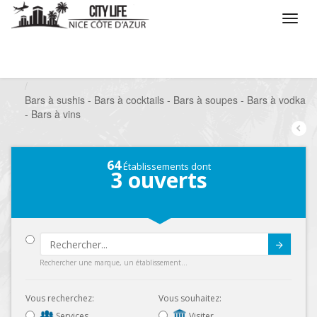
/
Que voulez vous faire ?
/
Sortir
/
Bars à thèmes
/
Bars à sushis - Bars à cocktails - Bars à soupes - Bars à vodka
- Bars à vins
64
Établissements dont
3
ouverts
Submit
Rechercher une marque, un établissement...
Vous recherchez:
Vous souhaitez:
Services
Visiter