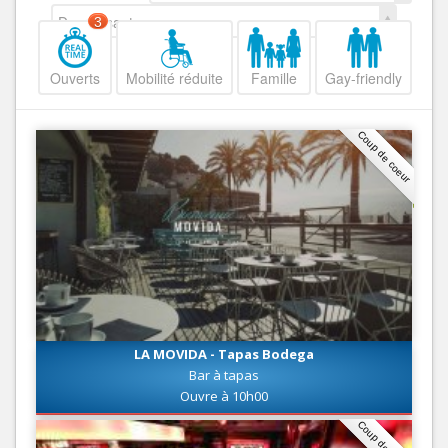
Decroissant
3
Ouverts
Mobilité réduite
Famille
Gay-friendly
Coup de coeur
LA MOVIDA - Tapas Bodega
Bar à tapas
Ouvre à 10h00
Coup de coeur