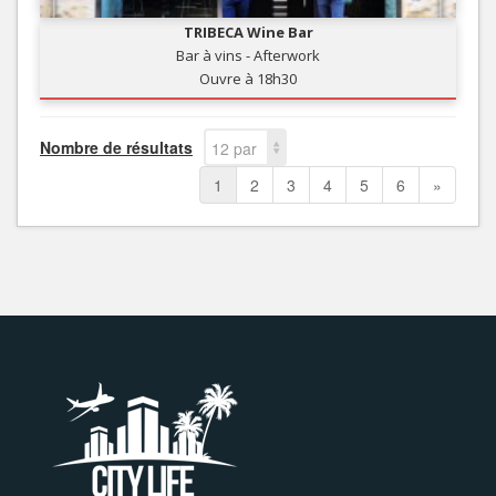
TRIBECA Wine Bar
Bar à vins - Afterwork
Ouvre à 18h30
Nombre de résultats
12 par
page
1
2
3
4
5
6
»