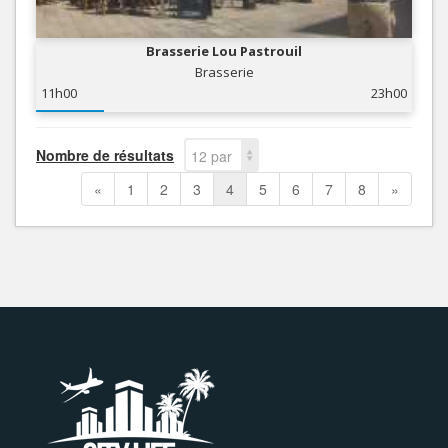
Brasserie Lou Pastrouil
Brasserie
11h00
23h00
Nombre de résultats
12 par
page
«
1
2
3
4
5
6
7
8
»