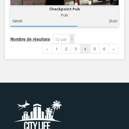
Checkpoint Pub
Pub
16h00
2h30
Nombre de résultats
12 par
page
«
1
2
3
4
5
6
»