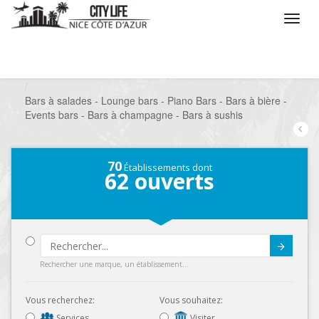
/
Que voulez vous faire ?
/
Sortir
/
Bars à thèmes
/
Bars à salades - Lounge bars - Piano Bars - Bars à bière -
Events bars - Bars à champagne - Bars à sushis
70
Établissements dont
62
ouverts
Submit
Rechercher une marque, un établissement...
Vous recherchez:
Vous souhaitez:
Services
Visiter