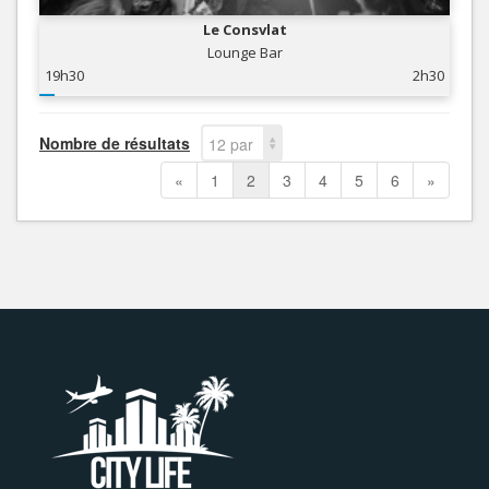
Le Consvlat
Lounge Bar
19h30
2h30
Nombre de résultats
12 par
page
«
1
2
3
4
5
6
»