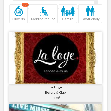
Decroissant
58
Ouverts
Mobilité réduite
Famille
Gay-friendly
La Loge
Before & Club
Fermé