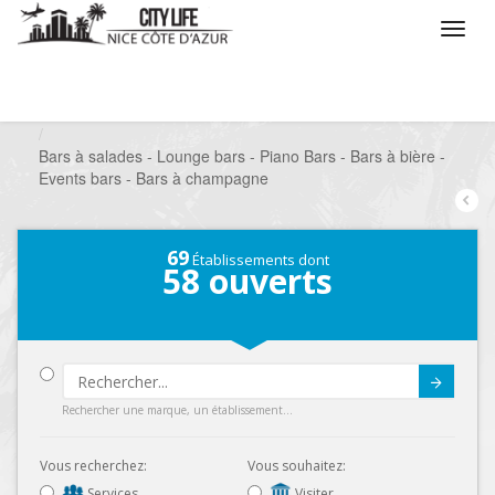
/
Que voulez vous faire ?
/
Sortir
/
Bars à thèmes
/
Bars à salades - Lounge bars - Piano Bars - Bars à bière -
Events bars - Bars à champagne
69
Établissements dont
58
ouverts
Submit
Rechercher une marque, un établissement...
Vous recherchez:
Vous souhaitez:
Services
Visiter