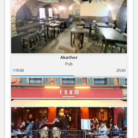
Akathor
Pub
11h00
2h30