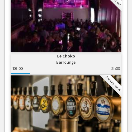
Le Choko
Bar lounge
18h00
2h00
Coup de coeur