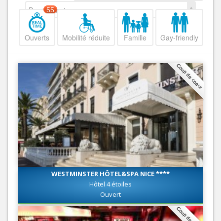
Decroissant
55
Ouverts
Mobilité réduite
Famille
Gay-friendly
Coup de coeur
WESTMINSTER HÔTEL&SPA NICE ****
Hôtel 4 étoiles
Ouvert
Coup de coeur