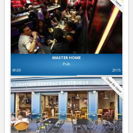
MASTER HOME
Pub
9h30
2h15
Coup de coeur