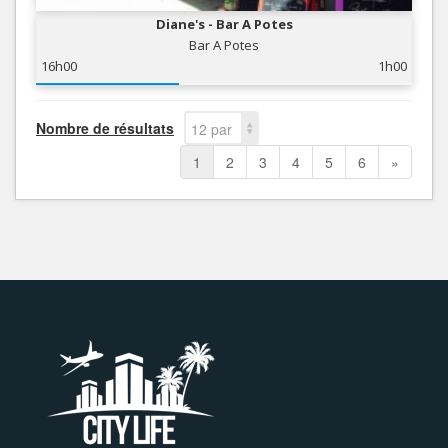
Diane's - Bar A Potes
Bar A Potes
16h00
1h00
Nombre de résultats
12 par
page
1
2
3
4
5
6
»