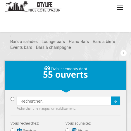
/
Que voulez vous faire ?
/
Sortir
/
Bars à thèmes
/
Bars à salades - Lounge bars - Piano Bars - Bars à bière -
Events bars - Bars à champagne
69
Établissements dont
55
ouverts
Submit
Rechercher une marque, un établissement...
Vous recherchez:
Vous souhaitez:
Services
Visiter