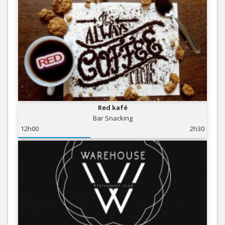
Red kafé
Bar Snacking
12h00
2h30