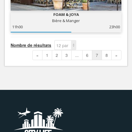
FOAM & JOYA
Bière & Manger
11h00
23h00
Nombre de résultats
12 par
page
«
1
2
3
...
6
7
8
»