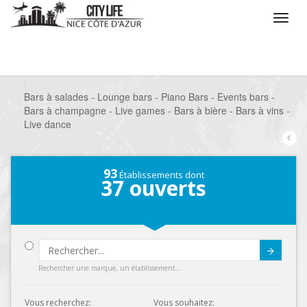
/
Que voulez vous faire ?
/
Sortir
/
Bars à thèmes
/
Bars à salades - Lounge bars - Piano Bars - Events bars -
Bars à champagne - Live games - Bars à bière - Bars à vins -
Live dance
93
Établissements dont
37
ouverts
Submit
Rechercher une marque, un établissement...
Vous recherchez:
Vous souhaitez: