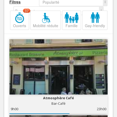
Filtres
Popularité
Decroissant
37
Ouverts
Mobilité réduite
Famille
Gay-friendly
Atmosphère Café
Bar-Café
9h00
23h00