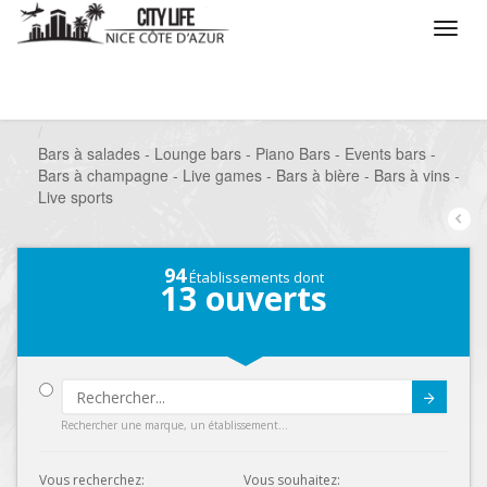
/
Que voulez vous faire ?
/
Sortir
/
Bars à thèmes
/
Bars à salades - Lounge bars - Piano Bars - Events bars -
Bars à champagne - Live games - Bars à bière - Bars à vins -
Live sports
94
Établissements dont
13
ouverts
Submit
Rechercher une marque, un établissement...
Vous recherchez:
Vous souhaitez: