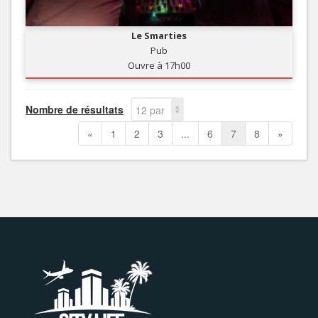
Le Smarties
Pub
Ouvre à 17h00
Nombre de résultats
12 par
page
«
1
2
3
...
6
7
8
»