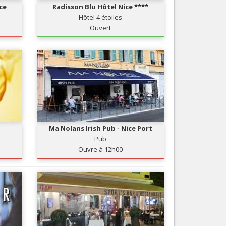
ice
Radisson Blu Hôtel Nice ****
Nice le Carré d’Or
Services
Hôtel 4 étoiles
Nice Aéroport
Ouvert
Tourisme, ...
Ma Nolans Irish Pub - Nice Port
Pub
Ouvre à 12h00