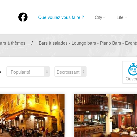
Que voulez vous faire ?
City
Life
ars à thèmes
/
Bars à salades - Lounge bars - Piano Bars - Event
s
Popularité
Decroissant
Ouver