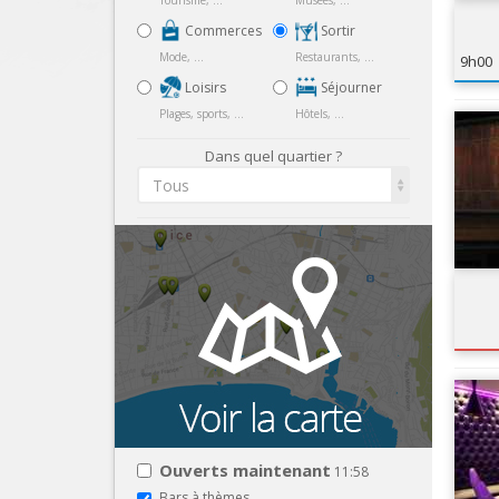
Tourisme, ...
Musées, ...
Commerces
Sortir
Mode, ...
Restaurants, ...
9h00
Loisirs
Séjourner
Plages, sports, ...
Hôtels, ...
Dans quel quartier ?
Tous
Ouverts maintenant
11:58
Bars à thèmes