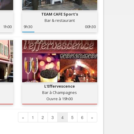
TEAM CAFE Sport's
Bar & restaurant
1h00
9h30
00h30
L'Effervescence
Bar à Champagnes
Ouvre à 19h00
«
1
2
3
4
5
6
»