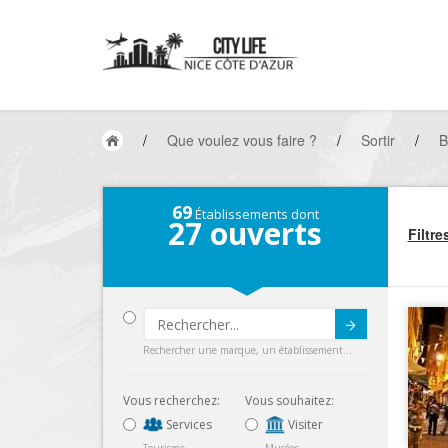
/
Que voulez vous faire ?
/
Sortir
/
B
69
Établissements dont
27
ouverts
Filtre
Submit
Rechercher une marque, un établissement...
Vous recherchez:
Vous souhaitez:
Services
Visiter